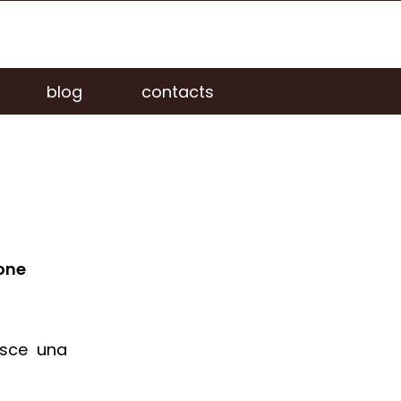
blog
contacts
ione
isce una