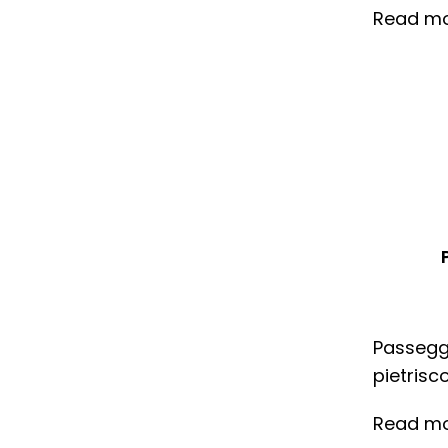
Read m
Passeggi
pietrisc
Read m