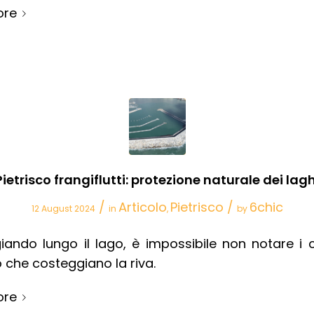
ore
Pietrisco frangiflutti: protezione naturale dei lagh
/
Articolo
Pietrisco
/
6chic
12 August 2024
in
,
by
ando lungo il lago, è impossibile non notare i 
o che costeggiano la riva.
ore