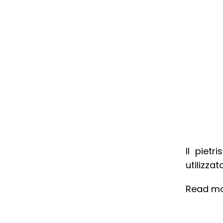
Il piet
utilizzat
Read m