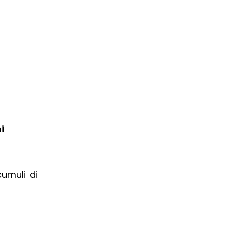
i
cumuli di