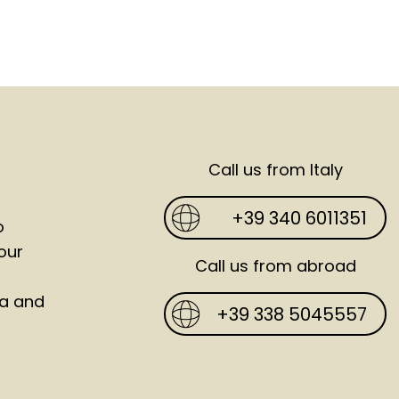
Call us from Italy
+39 340 6011351
o
our
Call us from abroad
ia and
+39 338 5045557