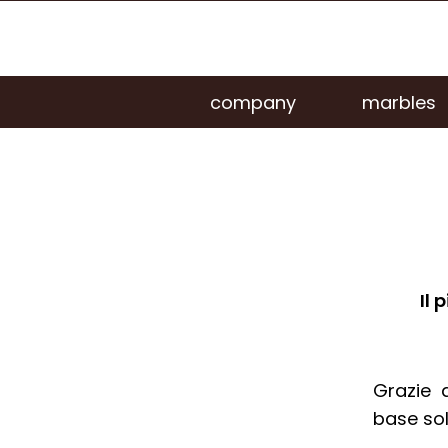
company
marbles
Il 
Grazie 
base sol