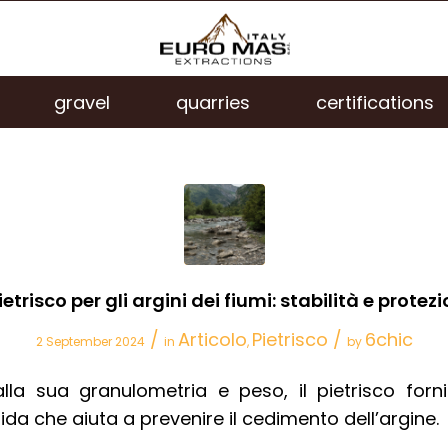
gravel
quarries
certifications
pietrisco per gli argini dei fiumi: stabilità e protez
/
Articolo
Pietrisco
/
6chic
2 September 2024
in
,
by
alla sua granulometria e peso, il pietrisco forn
ida che aiuta a prevenire il cedimento dell’argine.