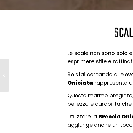
SCAL
Le scale non sono solo e
esprimere stile e raffina
Monumenti in marmo
Se stai cercando di elev
Botticino: eleganza
senza tempo
Oniciata
rappresenta un
Questo marmo pregiato, 
bellezza e durabilità che 
Utilizzare la
Breccia Oni
aggiunge anche un tocco 