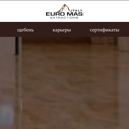
щебень
карьеры
сертификаты