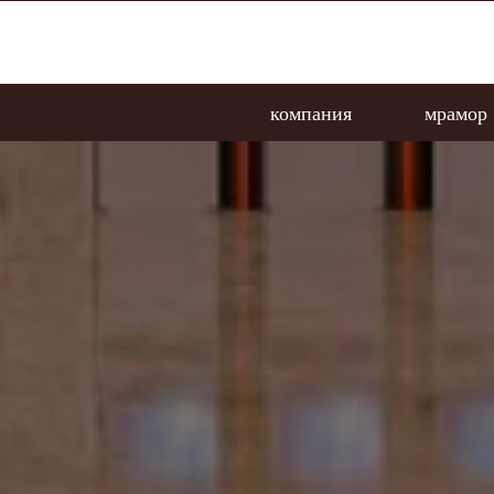
компания
мрамор