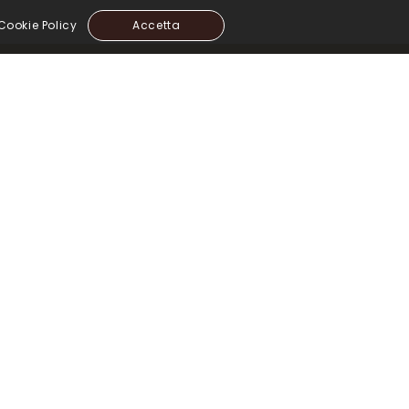
Accetta
Cookie Policy
icy
| Copyright ©2024 — Все права защищены —
6chic