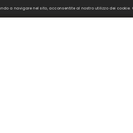
ando a navigare nel sito, acconsentite al nostro utilizzo dei cookie.
Тел. из Италии
+39 340 6011351
венно в
Тел. из-за границы
то,
решиа и
+39 338 5045557
 BS — Италия — P.IVA 01954760987 |
Privacy Policy
|
Cookie Pol