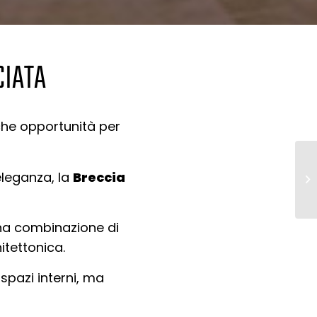
CIATA
nche opportunità per
eleganza, la
Breccia
una combinazione di
itettonica.
 spazi interni, ma