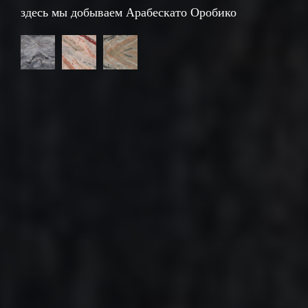
здесь мы добываем Арабескато Оробико