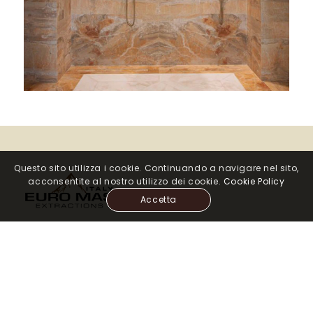
Questo sito utilizza i cookie. Continuando a navigare nel sito,
acconsentite al nostro utilizzo dei cookie.
Cookie Policy
Accetta
Botticino
、
Breccia Oniciata
和
Arabescato
Orobico
的大理石开采均源自我们位于布雷西
亚和贝加莫省的
Nuvolento
、
Serle
和
San
Giovanni Bianco
自有采石场。